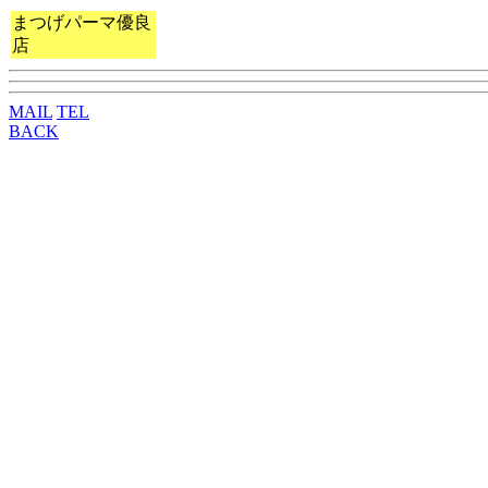
まつげパーマ優良
店
MAIL
TEL
BACK