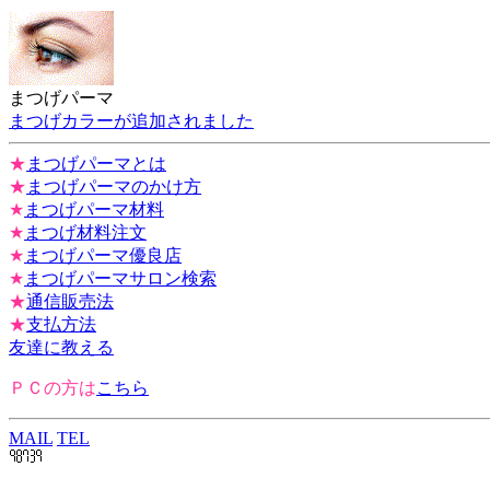
まつげパーマ
まつげカラーが追加されました
★
まつげパーマとは
★
まつげパーマのかけ方
★
まつげパーマ材料
★
まつげ材料注文
★
まつげパーマ優良店
★
まつげパーマサロン検索
★
通信販売法
★
支払方法
友達に教える
ＰＣの方は
こちら
MAIL
TEL