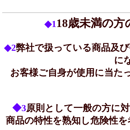
18歳未満の
◆1
◆2
弊社で扱っている商品及び
に
お客様ご自身が使用に当た
◆3
原則として一般の方に
商品の特性を熟知し危険性を