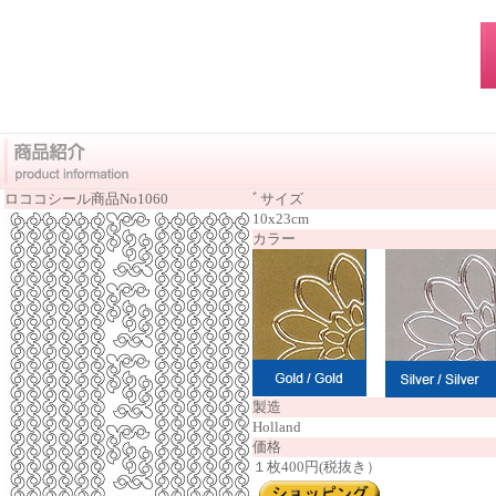
ロココシール商品No1060
ﾞ
サイズ
10x23cm
カラー
製造
Holland
価格
１枚400円(税抜き）