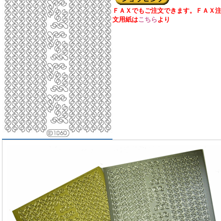
ＦＡＸでもご注文できます。ＦＡＸ
文用紙は
こちら
より