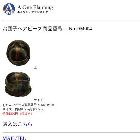
お団子ヘアピース商品番号： No.DM004
上
サイド
おだんごピース商品番号： No.DM004
サイズ：内径8.3cm高さ5.5cm
特価1500円（税抜き）
購入は
こちら
MAIL
/
TEL