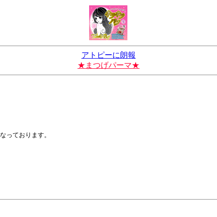
アトピーに朗報
★まつげパーマ★
となっております。