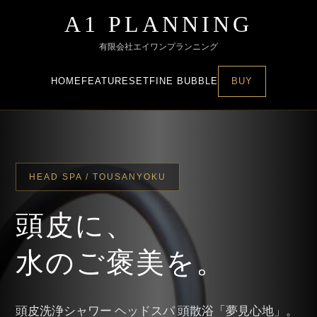
A1 PLANNING
有限会社エイワンプランニング
HOME
FEATURE
SET
FINE BUBBLE
BUY
HEAD SPA / TOUSANYOKU
頭皮に、
水のご褒美を。
頭皮洗浄シャワー ヘッドスパ 頭散浴「夢見心地」。